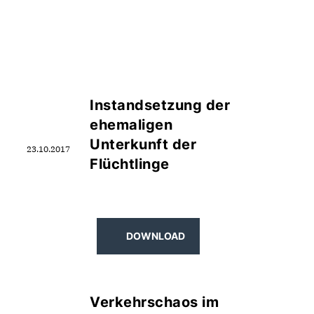
eigene Möglichkeiten
im Bestand?
Instandsetzung der
DOWNLOAD
ehemaligen
Unterkunft der
23.10.2017
Flüchtlinge
DOWNLOAD
Verkehrschaos im