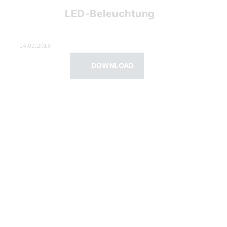
14.02.2018
DOWNLOAD
Landesbetrieb für
Gebäudebewirtschaftung
22.01.2018
DOWNLOAD
Verkehrsspiegel in
Berlin
27.12.2017