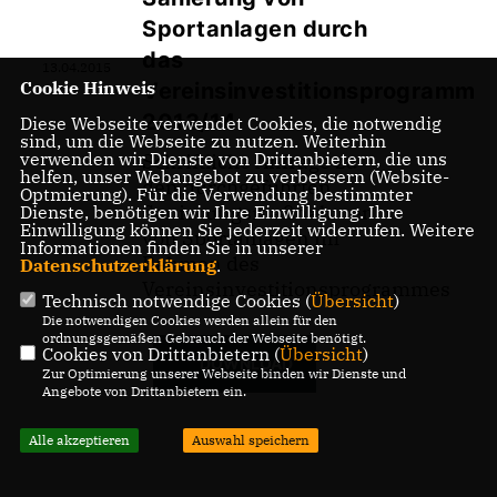
Sportanlagen durch
das
13.04.2015
Cookie Hinweis
Vereinsinvestitionsprogramm
2013/14
Diese Webseite verwendet Cookies, die notwendig
sind, um die Webseite zu nutzen. Weiterhin
verwenden wir Dienste von Drittanbietern, die uns
Schriftliche Anfrage zu
helfen, unser Webangebot zu verbessern (Website-
den durchgeführten
Optmierung). Für die Verwendung bestimmter
Sanierungsmaßnahmen
Dienste, benötigen wir Ihre Einwilligung. Ihre
Einwilligung können Sie jederzeit widerrufen. Weitere
von Sportanlagen im
Informationen finden Sie in unserer
Rahmen des
Datenschutzerklärung
.
Vereinsinvestitionsprogrammes
Technisch notwendige Cookies (
Übersicht
)
Die notwendigen Cookies werden allein für den
ordnungsgemäßen Gebrauch der Webseite benötigt.
Cookies von Drittanbietern (
Übersicht
)
DOWNLOAD
Zur Optimierung unserer Webseite binden wir Dienste und
Angebote von Drittanbietern ein.
Alle akzeptieren
Auswahl speichern