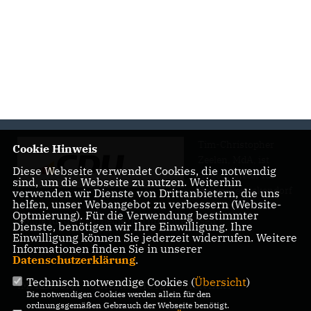
DOWNLOAD
Tim-Christopher
Cookie Hinweis
Zeelen, MdA, ist
Diese Webseite verwendet Cookies, die notwendig
Abgeordneter für
sind, um die Webseite zu nutzen. Weiterhin
Berlin-Reinickendorf
verwenden wir Dienste von Drittanbietern, die uns
helfen, unser Webangebot zu verbessern (Website-
und vertritt in der
Optmierung). Für die Verwendung bestimmter
Politik für die CDU deine und Ihre Interessen
Dienste, benötigen wir Ihre Einwilligung. Ihre
Einwilligung können Sie jederzeit widerrufen. Weitere
Informationen finden Sie in unserer
Datenschutzerklärung
.
Technisch notwendige Cookies (
Übersicht
)
IMPRESSUM
DATENSCHUTZ
KONTAKT
Die notwendigen Cookies werden allein für den
ordnungsgemäßen Gebrauch der Webseite benötigt.