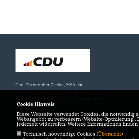
Tim-Christopher Zeelen, MdA, ist
Abgeordneter für Berlin-Reinickendorf und
vertritt in der Politik für die CDU deine und
Cookie Hinweis
Ihre Interessen
Diese Webseite verwendet Cookies, die notwendig si
Webangebot zu verbessern (Website-Optmierung). Fü
jederzeit widerrufen. Weitere Informationen finden
Technisch notwendige Cookies (
Übersicht
)
IMPRESSUM
DATENSCHUTZ
KONTAKT