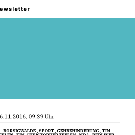
ewsletter
6.11.2016, 09:39 Uhr
BORSIGWALDE
,
SPORT
,
GEHBEHINDERUNG
,
TIM
EELEN
,
TIM-CHRISTOPHER ZEELEN
,
MDA
,
BERLINER