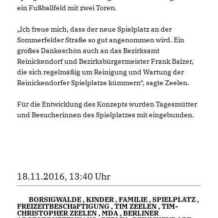
ein Fußballfeld mit zwei Toren.
Ich freue mich, dass der neue Spielplatz an der
Sommerfelder Straße so gut angenommen wird. Ein
großes Dankeschön auch an das Bezirksamt
Reinickendorf und Bezirksbürgermeister Frank Balzer,
die sich regelmäßig um Reinigung und Wartung der
Reinickendorfer Spielplatze kümmern“, sagte Zeelen.
Für die Entwicklung des Konzepts wurden Tagesmütter
und Besucherinnen des Spielplatzes mit eingebunden.
18.11.2016, 13:40 Uhr
BORSIGWALDE
,
KINDER
,
FAMILIE
,
SPIELPLATZ
,
FREIZEITBESCHäFTIGUNG
,
TIM ZEELEN
,
TIM-
CHRISTOPHER ZEELEN
,
MDA
,
BERLINER