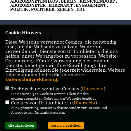
ABGEORDNETENHAUS
,
BERLIN
,
REINICKENDORF
,
ABGEORDNETER
,
EHRENAMT
,
ENGAGEMENT
,
POLITIK
,
POLITIKER
,
ZEELEN
,
CDU
Tim-Christopher
Cookie Hinweis
Zeelen, MdA, ist
Diese Webseite verwendet Cookies, die notwendig
Abgeordneter für
sind, um die Webseite zu nutzen. Weiterhin
Berlin-Reinickendorf
verwenden wir Dienste von Drittanbietern, die uns
helfen, unser Webangebot zu verbessern (Website-
und vertritt in der
Optmierung). Für die Verwendung bestimmter
Politik für die CDU deine und Ihre Interessen
Dienste, benötigen wir Ihre Einwilligung. Ihre
Einwilligung können Sie jederzeit widerrufen. Weitere
Informationen finden Sie in unserer
Datenschutzerklärung
.
Technisch notwendige Cookies (
Übersicht
)
IMPRESSUM
DATENSCHUTZ
KONTAKT
Die notwendigen Cookies werden allein für den
ordnungsgemäßen Gebrauch der Webseite benötigt.
Cookies von Drittanbietern (
Übersicht
)
Zur Optimierung unserer Webseite binden wir Dienste und
@2026 Tim-Christopher Zeelen,
Angebote von Drittanbietern ein.
MdA
Alle Rechte vorbehalten.
Alle akzeptieren
Auswahl speichern