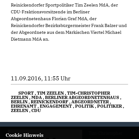
Reinickendorfer Sportpolitiker Tim Zeelen MdA, der
CDU-Fraktionsvorsitzende im Berliner
Abgeordnetenhaus Florian Graf MdA, der
Reinickendorfer Bezirksbürgermeister Frank Balzer und
der Abgeordnete aus dem Märkischen Viertel Michael
Dietmann MdA an.
11.09.2016, 11:55 Uhr
SPORT
,
TIM ZEELEN
,
TIM-CHRISTOPHER
ZEELEN
,
MDA
,
BERLINER ABGEORDNETENHAUS
,
BERLIN
,
REINICKENDORF
,
ABGEORDNETER
,
EHRENAMT
,
ENGAGEMENT
,
POLITIK
,
POLITIKER
,
ZEELEN
,
CDU
Tim-Christopher
Cookie Hinweis